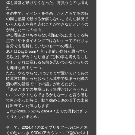
体も昔ほど動けなくなった。背負うものも増え
た。
その中で、イベントを企画したところであの時
の同じ熱量で動けるか解らないしそんな状況で
いろんな人を巻き込むことができないというの
が濁した一つの理由。
やる理由よりもやらない理由が先に出てくる時
点で「やるタイミングではない」ってのだけは
自分でも理解していたのも一つの理由。
あとはDayDreamと言う名前が自分が思ってい
る以上にデカくなり過ぎて別の事を考えるにし
ても、それに変わる名前を思いつかなかったの
も地味な理由な一つ。
ただ、やるやらないはひとまず置いていてあの
時運営に携わったおっさん連中で集まった際の
酒の席の話題で「その話」が出るたびに
「あそこまでの規模はもう無理だけどもうちょ
いコンパクトならできるかもなー」と言う感じ
で何かあった時に、動き始める為の若干の土台
は出来ていた気もします。
これが2022.5.5から2024.4.1までの流れのざっ
くりとしたまとめ。
そして、2024.4.1のエイプリルフールに何と無
くの思いつきでDDのアカウントに下記のポスト