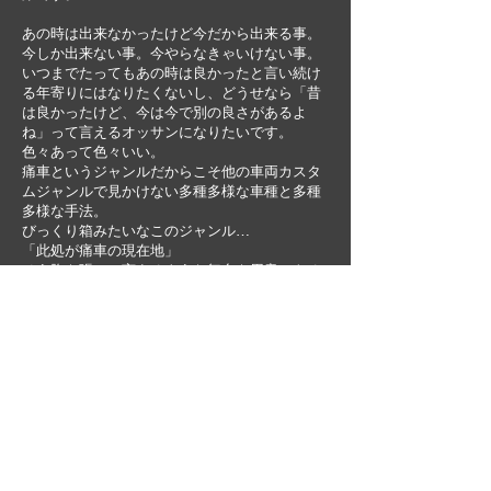
あの時は出来なかったけど今だから出来る事。
今しか出来ない事。今やらなきゃいけない事。
いつまでたってもあの時は良かったと言い続け
る年寄りにはなりたくないし、どうせなら「昔
は良かったけど、今は今で別の良さがあるよ
ね」って言えるオッサンになりたいです。
色々あって色々いい。
痛車というジャンルだからこそ他の車両カスタ
ムジャンルで見かけない多種多様な車種と多種
多様な手法。
びっくり箱みたいなこのジャンル…
「此処が痛車の現在地」
そう胸を張って言えるような舞台を用意できる
ように準備を始めています。
DayDreamは完全撤収を宣言しているため、そ
の名前は使わずに今回は
「あの日見た夢のその先」という意味合いから
安直ではありますが、
「Beyond the Dream」
とイベント名をつけさせていただきました。