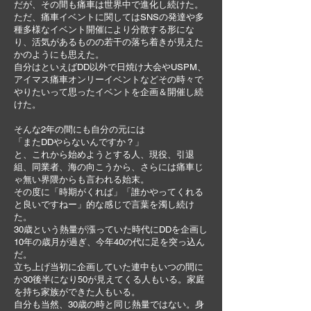
だが、その間も痛車は世界中で進化し続けた。
ただ、痛車イベントに関してはSNSの発達や多
種多様なイベント開催により分散する形にな
り、活気があるものの若干の落ち着きが見えた
かのようにも思えた。
自分はといえばDD以外で日焼け大会やUSPM、
アイマス痛車オンリーイベントなどその時々で
やりたいって思ったイベントを企画＆開催し続
けた。
そんな2年の間にも自分の元には
「またDDやらないんですか？」
と、これから始めようとする人、現役、引退
組、同業者、海の向こうから、さらには痛車じ
ゃ無い界隈からも言われる始末。
その度に「時期がくれば」「誰かやってくれる
と良いですねー」的な感じで言葉を濁し続け
た。
30歳という熱量が漲っていた時代にDDを企画し
10年の歳月が過ぎ、今年40の代に足を突っ込ん
だ。
立ち上げ当初に企画していた連中もいつの間に
か30後半になり50が見えてくる人もいる。家庭
を持ち家族ができた人もいる。
自分も当然、30歳の時と同じ熱量ではない。身