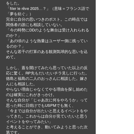
をした。
「filer le rêve 2025…？」（意味＝フランス語で
「夢を紡ぐ」）
完全に自分の思いつきのポスト。この時点では
関係者の誰にも相談していない。
「今の時勢にDDのような舞台は受け入れられる
のか？」
「あの頃のような熱量はユーザー側に残ってい
るのか？」
そんな若干の打算のある観測気球的な思いを込
めて。
しかし、蓋を開けてみたら思っていた以上の反
応に驚く。RP先もだいたいチラ見しに行った。
徳島と福島の二人のおっさんに相談した。嫁さ
んにも相談した。
やらない理由じゃなくてやる理由を探し始めた
のは確実にこれがきっかけ。
そんな自分が「じゃあ次に何をやろうか」って
思った時に日焼けでもUSPMでも無く、
「今までは自分が出たいと思えるイベントをや
ってきた。これからは自分が見ていたいと思う
イベントをやってみたい」
と考えることができ、動いてみようと思った次
第です。