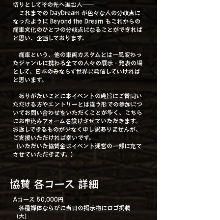
切りとしてその先へ進む人──
これまでの DayDream が色々な人の分岐点に
なったように Beyond the Dream もこれからの
痛車文化のひとつの分岐点になることができれば
と思い、企画しております。
痛車という、他の車両カスタムとは一風変わっ
たジャンルに携わる全ての人々の展示・発表の場
として、日本のみならず世界に発信していければ
と思います。
ありがたいことに本イベントの趣旨にご賛同い
ただける方やエントリーとは違う形での参加につ
いてお問い合わせをいただくことが多く、こちら
にお申込みフォームを設けさせていただきます。
お返しできるものが少なく申し訳ありませんが、
ご支援いただければ幸いです。
（いただいた協賛金はイベント運営の一部に充て
させていただきます。）
協賛 各コース 詳細
Aコース 50,000円
各種媒体ならびに当日の掲示物にロゴ掲載
（大）