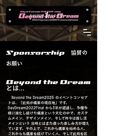
Sponsorship
協賛の
お願い
Beyond the Dream
とは...
Beyond the Dream2025 のイベントコンセプ
トは、「此処が痛車の現在地」です。
DayDream2022Final から3年が経過し、多種多
様に進化し続けた痛車という文化の中で、カスタ
ムメイン、デザインメイン、そして昨今は推し活
メインという 当時とはまた違った楽しみ方が増え
ています。その上で、これから痛車を始める人、
これからも痛車を続けていく人、そして此処を区