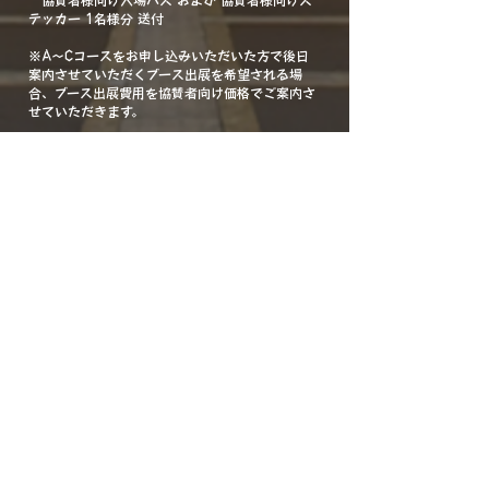
協賛者様向け入場パス および 協賛者様向けス
テッカー 1名様分 送付
※A〜Cコースをお申し込みいただいた方で後日
案内させていただくブース出展を希望される場
合、ブース出展費用を協賛者向け価格でご案内さ
せていただきます。
注意事項
フォーム入力後に担当者より振込先口座などを記
載した確認メールを送信いたします。
振込確認後、申し込み完了メールを送信させてい
ただきます。
領収書が必要な場合は「領収書宛名」をご記載の
上、確認メールにご返信ください。
領収書の形式は原則電子データでの発行となりま
す。
提供していただいたロゴや協賛名などは、各種広
告媒体や当日の掲示物や配布物に使用させていた
だきます。
ロゴの掲載順は各コースごとに申し込み順とさせ
ていただきます。