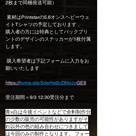
2枚まで同梱発送可能）
 素材はPrintstarの5.6オンスヘビーウェ
イトTシャツの予定しております 。
購入者の方には特典としてバックプリ
ントのデザインのステッカーが1枚付属
します。
 購入希望者は下記フォームに入力をお
願いいたします
。 
https://
forms.gle/SdeHs6irZ8fsUo
GE8
受注期間＝9/3 12:30受注分まで
青×白は今後イベントなどで余剰制作分
の少数の販売の可能性がありますがそ
れ以外の色の組み合わせにつきまして
は今回のみの制作となります。 フォー